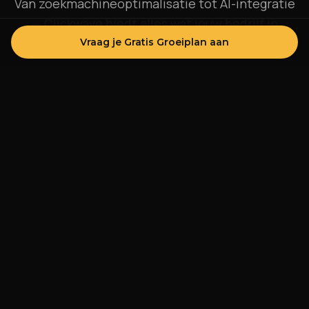
Van zoekmachineoptimalisatie tot AI-integratie
— Clickwave biedt alles wat jouw bedrijf in
Lunteren nodig heeft om online te groeien.
Vraag je Gratis Groeiplan aan
SEO
Hogere posities in Google, meer organisch verkeer
en meer kwalitatieve leads voor jouw bedrijf.
Meer weten