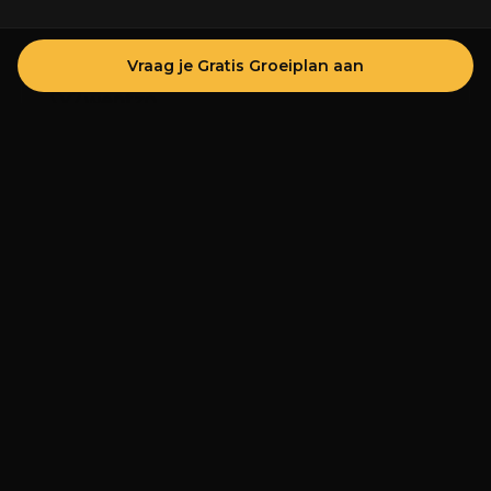
Vraag je Gratis Groeiplan aan
↑
Meer en betere conversies uit campagnes
Van campagnes zonder richting naar
meetbaar resultaat
Google Ads
Online adverteren
SEO
↑
Stijging in online bezoekers
Van vochtbestrijding naar digitale
groei
SEO
Google Ads
Marketingstrategie