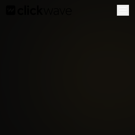
Gratis Groeiplan
Je 3 grootste groeikansen in een gesprek van 1 uur.