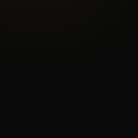
4.8/5
★