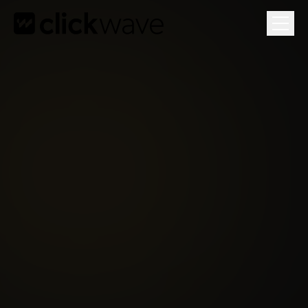
Gratis Groeiplan
Je 3 grootste groeikansen in een gesprek van 1 uur.