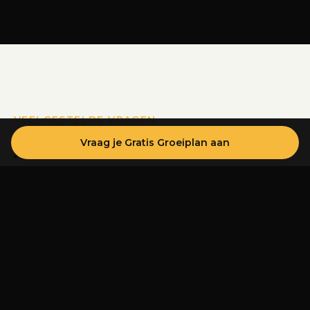
VEELGESTELDE VRAGEN
Vraag je Gratis Groeiplan aan
Alles over CRO
Heb je een specifieke vraag over conversie-
optimalisatie? We beantwoorden ze graag.
Stel je vraag