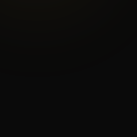
4.8/5
★