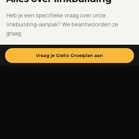
Heb je een specifieke vraag over onze
linkbuilding-aanpak? We beantwoorden ze
graag.
Stel je vraag
Vraag je Gratis Groeiplan aan
Hoeveel backlinks heb ik nodig om resultaat
te zien?
Is linkbuilding nog steeds effectief in 2025?