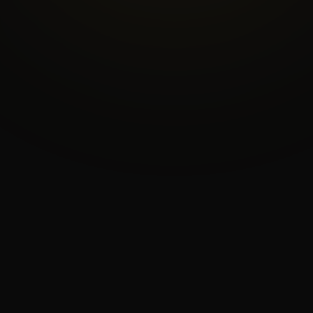
4.8/5
★